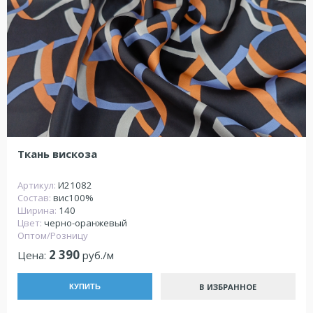
Ткань вискоза
Артикул:
И21082
Состав:
вис100%
Ширина:
140
Цвет:
черно-оранжевый
Оптом/Розницу
2 390
Цена:
руб./м
В ИЗБРАННОЕ
КУПИТЬ