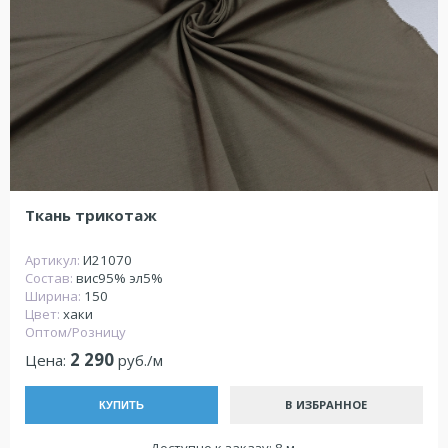
Ткань трикотаж
Артикул:
И21070
Состав:
вис95% эл5%
Ширина:
150
Цвет:
хаки
Оптом/Розницу
2 290
Цена:
руб./м
В ИЗБРАННОЕ
КУПИТЬ
Доступно к заказу: 8 м.