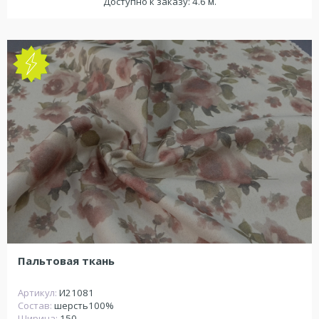
Доступно к заказу: 4.6 м.
NEW
Пальтовая ткань
Артикул:
И21081
Состав:
шерсть100%
Ширина:
150