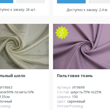
тупно к заказу: 26 шт.
Доступно к заказу: 2.4 м.
NEW
льный шелк
Пальтовая ткань
И19663
Артикул:
И19699
шелк90% пл.нить10%
Состав:
шерсть75% пэ25%
135см
Ширина:
150
лочный
Цвет:
сиреневый
озницу
Оптом/Розницу