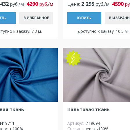
 432
4290
2 295
4590
руб./м
руб./м
Цена:
руб./м
ру
В ИЗБРАННОЕ
В ИЗБРАНН
ИТЬ
КУПИТЬ
тупно к заказу: 7.3 м.
Доступно к заказу: 10.5 м.
NEW
вая ткань
Пальтовая ткань
И19711
Артикул:
И19694
шерсть100%
Состав:
шерсть100%