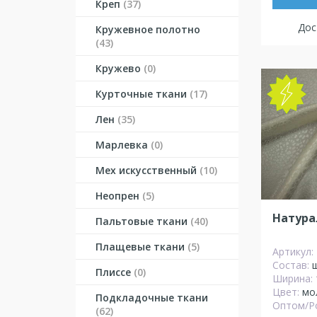
Креп
(37)
Дос
Кружевное полотно
(43)
Кружево
(0)
Курточные ткани
(17)
NEW
Лен
(35)
Марлевка
(0)
Мех искусственный
(10)
Неопрен
(5)
Натура
Пальтовые ткани
(40)
Плащевые ткани
(5)
Артикул:
Состав:
Плиссе
(0)
Ширина:
Цвет:
мо
Подкладочные ткани
Оптом/Р
(62)