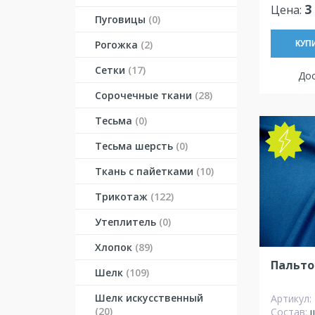
3
Цена:
Пуговицы
(0)
Рогожка
(2)
КУП
Сетки
(17)
Дос
Сорочечные ткани
(28)
Тесьма
(0)
NEW
Тесьма шерсть
(0)
Ткань с пайетками
(10)
Трикотаж
(122)
Утеплитель
(0)
Хлопок
(89)
Пальто
Шелк
(109)
Шелк искусственный
Артикул:
(20)
Состав: