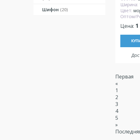
Ширина:
Шифон
(20)
Цвет:
мо
Оптом/Р
1
Цена:
КУП
Дост
Первая
«
1
2
3
4
5
»
Последня