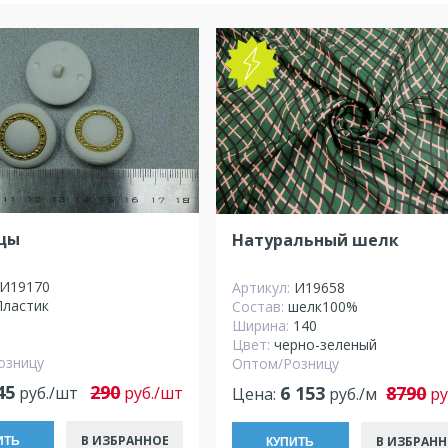
NEW
цы
Натуральный шелк
И19170
Артикул:
И19658
Пластик
Состав:
шелк100%
Ширина:
140
Цвет:
черно-зеленый
озницу
Оптом/Розницу
45
290
6 153
8790
руб./шт
руб./шт
Цена:
руб./м
ру
В ИЗБРАННОЕ
В ИЗБРАНН
ИТЬ
КУПИТЬ