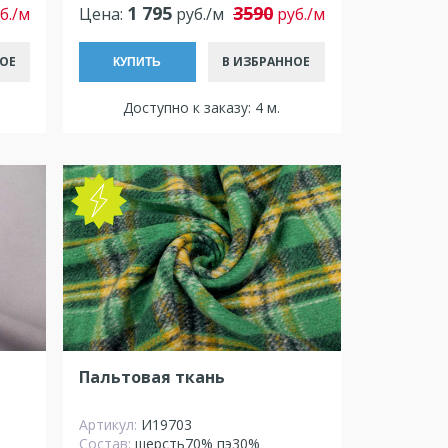
1 795
3590
б./м
Цена:
руб./м
руб./м
ОЕ
В ИЗБРАННОЕ
КУПИТЬ
Доступно к заказу: 4 м.
NEW
Пальтовая ткань
Артикул:
И19703
Состав:
шерсть70% пэ30%