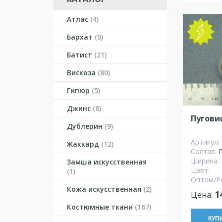
Атлас
(4)
NEW
Бархат
(0)
Батист
(21)
Вискоза
(80)
Гипюр
(5)
Джинс
(8)
Пугови
Дублерин
(9)
Артикул:
Жаккард
(12)
Состав:
Ширина:
Замша искусственная
Цвет:
(1)
Оптом/Р
Кожа искусственная
(2)
1
Цена:
Костюмные ткани
(167)
КУП