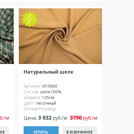
NEW
Натуральный шелк
Артикул:
И19660
Состав:
шелк100%
Ширина:
135см
Цвет:
песочный
Оптом/Розницу
3 032
3790
б./м
Цена:
руб./м
руб./м
ОЕ
В ИЗБРАННОЕ
КУПИТЬ