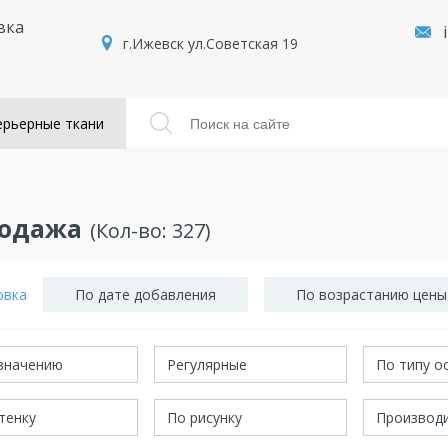
вка
г.Ижевск ул.Советская 19
рьерные ткани
родажа
(Кол-во:
327
)
овка
По дате добавления
По возрастанию цены
значению
Регулярные
По типу о
тенку
По рисунку
Производ