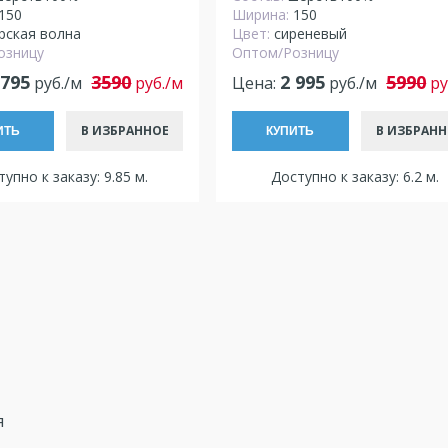
150
Ширина:
150
рская волна
Цвет:
сиреневый
озницу
Оптом/Розницу
 795
3590
2 995
5990
руб./м
руб./м
Цена:
руб./м
ру
В ИЗБРАННОЕ
В ИЗБРАНН
ИТЬ
КУПИТЬ
упно к заказу: 9.85 м.
Доступно к заказу: 6.2 м.
я