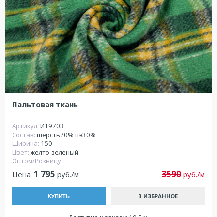
Пальтовая ткань
Артикул:
И19703
Состав:
шерсть70% пэ30%
Ширина:
150
Цвет:
желто-зеленый
Оптом/Розницу
1 795
3590
Цена:
руб./м
руб./м
В ИЗБРАННОЕ
КУПИТЬ
Доступно к заказу: 10.5 м.