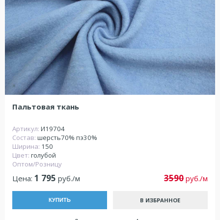
Пальтовая ткань
Артикул:
И19704
Состав:
шерсть70% пэ30%
Ширина:
150
Цвет:
голубой
Оптом/Розницу
1 795
3590
Цена:
руб./м
руб./м
В ИЗБРАННОЕ
КУПИТЬ