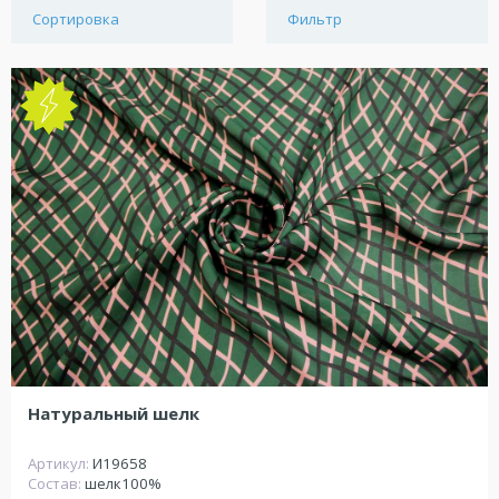
Сортировка
Фильтр
NEW
Натуральный шелк
Артикул:
И19658
Состав:
шелк100%