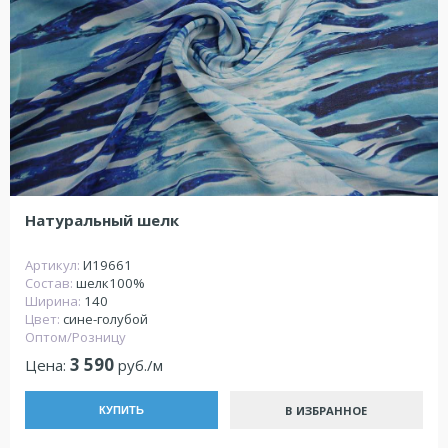
Натуральный шелк
Артикул:
И19661
Состав:
шелк100%
Ширина:
140
Цвет:
сине-голубой
Оптом/Розницу
3 590
Цена:
руб./м
В ИЗБРАННОЕ
КУПИТЬ