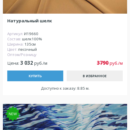
Натуральный шелк
Артикул:
И19660
Состав:
шелк100%
Ширина:
135см
Цвет:
песочный
Оптом/Розницу
3 032
3790
Цена:
руб./м
руб./м
В ИЗБРАННОЕ
КУПИТЬ
Доступно к заказу: 8.85 м.
NEW