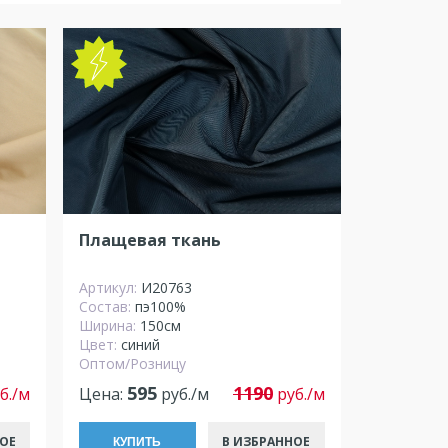
NEW
Плащевая ткань
Артикул:
И20763
Состав:
пэ100%
Ширина:
150см
Цвет:
синий
Оптом/Розницу
595
1190
б./м
Цена:
руб./м
руб./м
ОЕ
В ИЗБРАННОЕ
КУПИТЬ