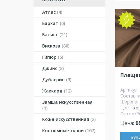
Атлас
(4)
NEW
Бархат
(0)
Батист
(21)
Вискоза
(80)
Гипюр
(5)
Джинс
(8)
Плащев
Дублерин
(9)
Артикул:
Жаккард
(12)
Состав:
Ширина:
Замша искусственная
Цвет:
ко
(1)
Оптом/Р
Кожа искусственная
(2)
6
Цена:
Костюмные ткани
(167)
КУП