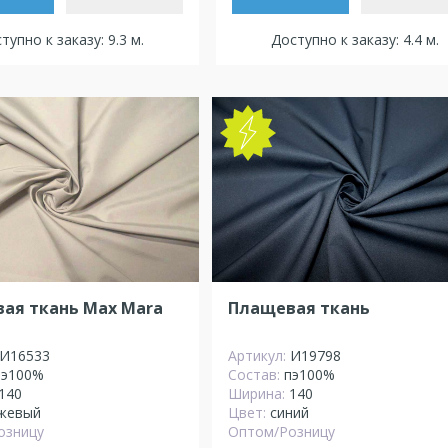
тупно к заказу: 9.3 м.
Доступно к заказу: 4.4 м.
ая ткань Max Mara
Плащевая ткань
И16533
Артикул:
И19798
пэ100%
Состав:
пэ100%
140
Ширина:
140
жевый
Цвет:
синий
озницу
Оптом/Розницу