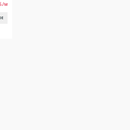
б./м
ОЕ