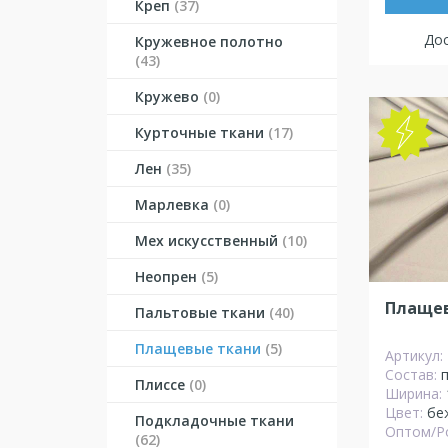
Креп
(37)
Дос
Кружевное полотно
(43)
Кружево
(0)
Курточные ткани
(17)
Лен
(35)
Марлевка
(0)
Мех искусственный
(10)
Неопрен
(5)
Плащев
Пальтовые ткани
(40)
Плащевые ткани
(5)
Артикул:
Состав:
Плиссе
(0)
Ширина:
Цвет:
бе
Подкладочные ткани
Оптом/Р
(62)