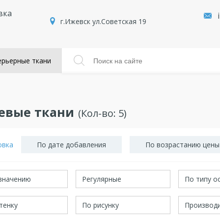
вка
г.Ижевск ул.Советская 19
рьерные ткани
евые ткани
(Кол-во:
5
)
овка
По дате добавления
По возрастанию цены
значению
Регулярные
По типу о
тенку
По рисунку
Производ