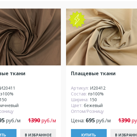
NEW
ые ткани
Плащевые ткани
И20411
Артикул:
И20412
пэ100%
Состав:
пэ100%
150
Ширина:
150
ричневый
Цвет:
бежевый
озницу
Оптом/Розницу
95
1390
695
1390
руб./м
руб./м
Цена:
руб./м
ру
В ИЗБРАННОЕ
В ИЗБРАНН
ИТЬ
КУПИТЬ