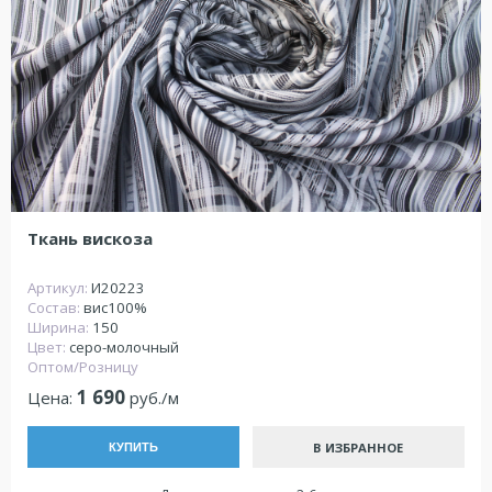
Ткань вискоза
Артикул:
И20223
Состав:
вис100%
Ширина:
150
Цвет:
серо-молочный
Оптом/Розницу
1 690
Цена:
руб./м
В ИЗБРАННОЕ
КУПИТЬ