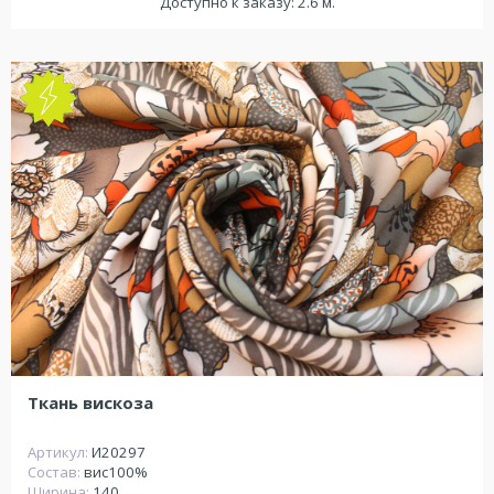
Доступно к заказу: 2.6 м.
NEW
Ткань вискоза
Артикул:
И20297
Состав:
вис100%
Ширина:
140