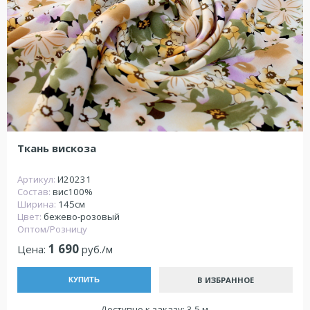
Ткань вискоза
Артикул:
И20231
Состав:
вис100%
Ширина:
145см
Цвет:
бежево-розовый
Оптом/Розницу
1 690
Цена:
руб./м
В ИЗБРАННОЕ
КУПИТЬ
Доступно к заказу: 3.5 м.