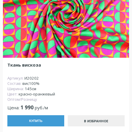
Ткань вискоза
Артикул:
И20202
Состав:
вис100%
Ширина:
145см
Цвет:
красно-оранжевый
Оптом/Розницу
1 990
Цена:
руб./м
В ИЗБРАННОЕ
КУПИТЬ